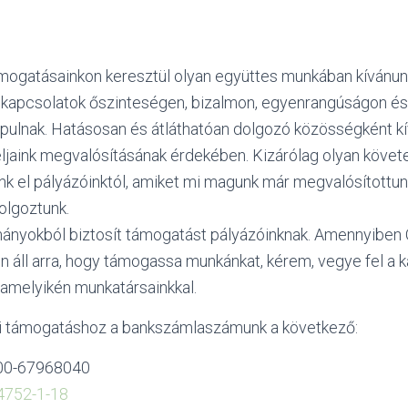
ámogatásainkon keresztül olyan együttes munkában kívánunk 
 kapcsolatok őszinteségen, bizalmon, egyenrangúságon é
ulnak. Hatásosan és átláthatóan dolgozó közösségként k
jaink megvalósításának érdekében. Kizárólag olyan köve
k el pályázóinktól, amiket mi magunk már megvalósítottunk
olgoztunk.
ányokból biztosít támogatást pályázóinknak. Amennyiben 
en áll arra, hogy támogassa munkánkat, kérem, vegye fel a 
lamelyikén munkatársainkkal.
i támogatáshoz a bankszámlaszámunk a következő:
00-67968040
4752-1-18