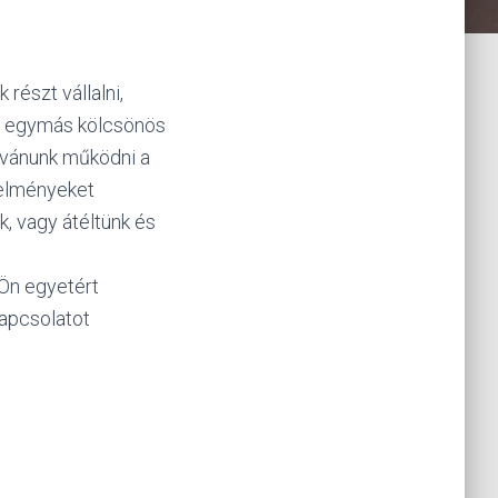
részt vállalni,
s egymás kölcsönös
ívánunk működni a
telményeket
, vagy átéltünk és
Ön egyetért
kapcsolatot