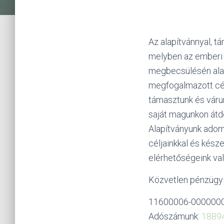
Az alapítvánnyal, t
melyben az emberi
megbecsülésén alap
megfogalmazott cél
támasztunk és várun
saját magunkon átd
Alapítványunk adom
céljainkkal és kész
elérhetőségeink va
Közvetlen pénzügy
11600006-000000
Adószámunk:
1889