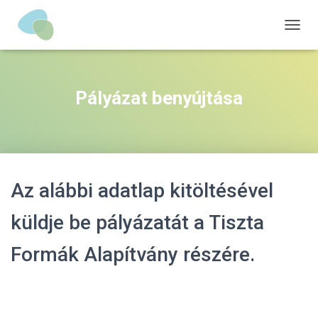
N
A
V
I
G
Pályázat benyújtása
Á
C
I
Ó
B
E
Az alábbi adatlap kitöltésével
-
/
K
küldje be pályázatát a Tiszta
I
K
Formák Alapítvány részére.
A
P
C
S
O