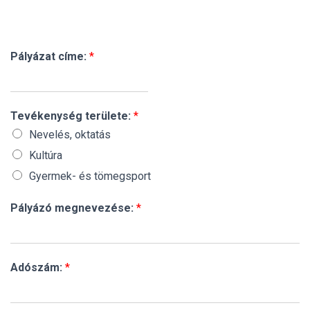
L
Á
S
A
Pályázat címe:
*
Tevékenység területe:
*
Nevelés, oktatás
Kultúra
Gyermek- és tömegsport
Pályázó megnevezése:
*
Adószám:
*