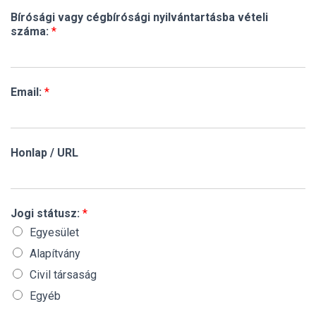
Bírósági vagy cégbírósági nyilvántartásba vételi
száma:
*
Email:
*
Honlap / URL
Jogi státusz:
*
Egyesület
Alapítvány
Civil társaság
Egyéb