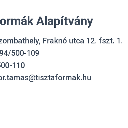
Formák Alapítvány
zombathely, Fraknó utca 12. fszt. 1.
/94/500-109
500-110
bor.tamas@tisztaformak.hu