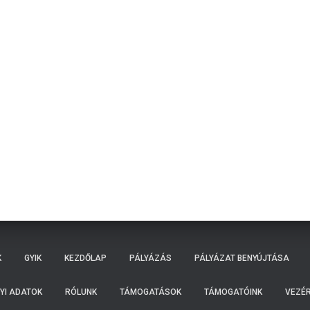
K
GYIK
KEZDŐLAP
PÁLYÁZÁS
PÁLYÁZAT BENYÚJTÁSA
YI ADATOK
RÓLUNK
TÁMOGATÁSOK
TÁMOGATÓINK
VEZÉR