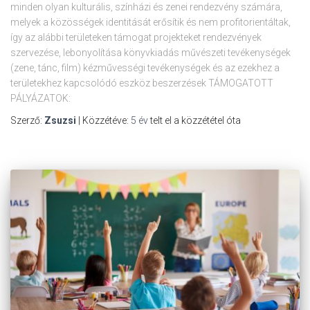
minden olyan kulturális, színházi és zenei rendezvény számára,
melyek a közösségek identitását erősítik és nem profitorientáltak,
így az alábbi területeken támogat projekteket rendezvények
szervezése, lebonyolítása könyvkiadás művészeti tevékenységek
(zene, tánc, film) kézművességi tevékenységek és az ezekhez a
területekhez kapcsolódó eszköz beszerzések TÁMOGATOTT
PÁLYÁZATOK:
Szerző:
Zsuzsi
| Közzétéve:
5 év
telt el a közzététel óta