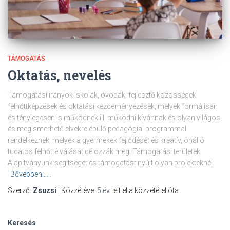
TÁMOGATÁS
Oktatás, nevelés
Támogatási irányok Iskolák, óvodák, fejlesztő közösségek,
felnőttképzések és oktatási kezdeményezések, melyek formálisan
és ténylegesen is működnek ill. működni kívánnak és olyan világos
és megismerhető elvekre épülő pedagógiai programmal
rendelkeznek, melyek a gyermekek fejlődését és kreatív, önálló,
tudatos felnőtté válását célozzák meg. Támogatási területek
Alapítványunk segítséget és támogatást nyújt olyan projekteknél
Bővebben……
Szerző:
Zsuzsi
| Közzétéve:
5 év
telt el a közzététel óta
Keresés